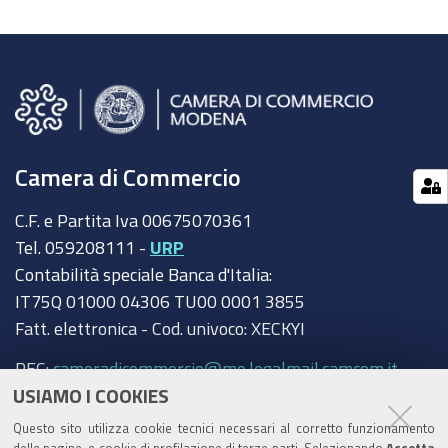
Camera di Commercio
C.F. e Partita Iva 00675070361
Tel. 059208111 -
URP
Contabilità speciale Banca d'Italia:
IT75Q 01000 04306 TU00 0001 3855
Fatt. elettronica - Cod. univoco: XECKYI
PEC:
cameradicommercio@mo.legalmail.camcom.it
USIAMO I COOKIES
Trasparenza
Questo sito utilizza cookie tecnici necessari al corretto funzionamento