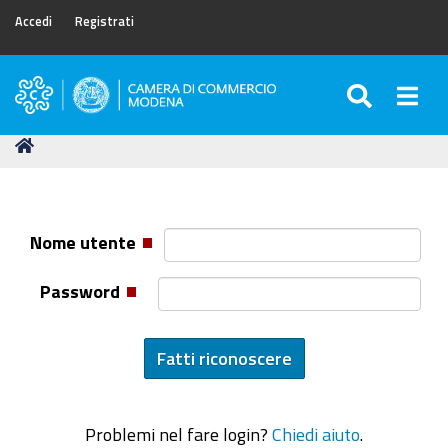
Accedi
Registrati
SEARC
Togg
Camera
di
Tu
Home
Commercio
sei
di
qui:
Modena
Nome utente
Password
Problemi nel fare login?
Chiedi aiuto
.