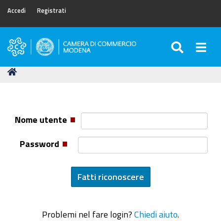
Accedi
Registrati
SEARC
Togg
Camera
di
Tu
Home
Commercio
sei
di
qui:
Modena
Nome utente
Password
Problemi nel fare login?
Chiedi aiuto
.