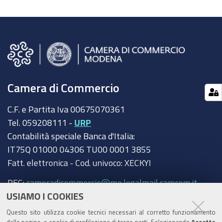
Camera di Commercio
C.F. e Partita Iva 00675070361
Tel. 059208111 -
URP
Contabilità speciale Banca d'Italia:
IT75Q 01000 04306 TU00 0001 3855
Fatt. elettronica - Cod. univoco: XECKYI
PEC:
cameradicommercio@mo.legalmail.camcom.it
USIAMO I COOKIES
Trasparenza
Questo sito utilizza cookie tecnici necessari al corretto funzionamento