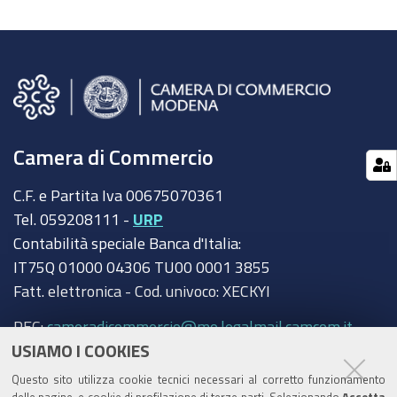
Camera di Commercio
C.F. e Partita Iva 00675070361
Tel. 059208111 -
URP
Contabilità speciale Banca d'Italia:
IT75Q 01000 04306 TU00 0001 3855
Fatt. elettronica - Cod. univoco: XECKYI
PEC:
cameradicommercio@mo.legalmail.camcom.it
USIAMO I COOKIES
Trasparenza
Questo sito utilizza cookie tecnici necessari al corretto funzionamento