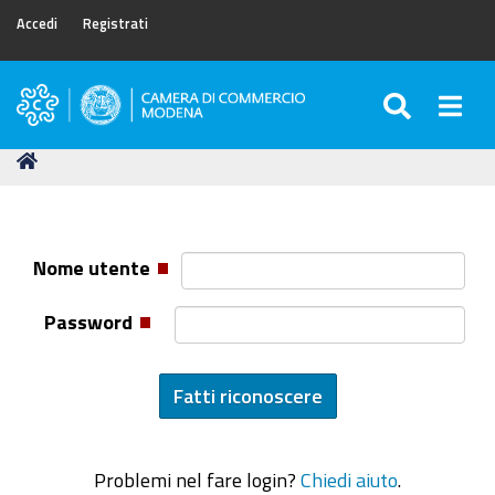
Accedi
Registrati
SEARC
Togg
Camera
di
Tu
Home
Commercio
sei
di
qui:
Modena
Nome utente
Password
Problemi nel fare login?
Chiedi aiuto
.