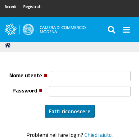
Accedi
Registrati
SEARC
Togg
Camera
di
Tu
Home
Commercio
sei
di
qui:
Modena
Nome utente
Password
Problemi nel fare login?
Chiedi aiuto
.