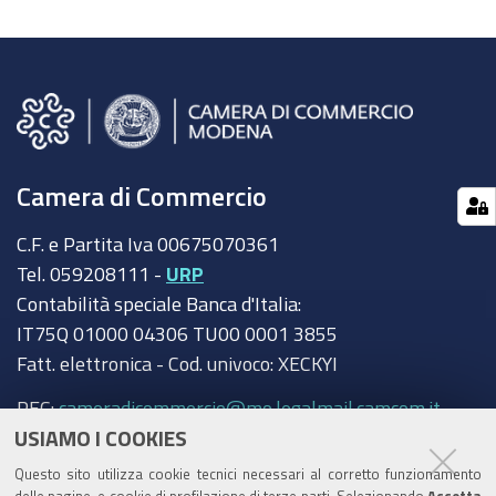
Camera di Commercio
C.F. e Partita Iva 00675070361
Tel. 059208111 -
URP
Contabilità speciale Banca d'Italia:
IT75Q 01000 04306 TU00 0001 3855
Fatt. elettronica - Cod. univoco: XECKYI
PEC:
cameradicommercio@mo.legalmail.camcom.it
USIAMO I COOKIES
Trasparenza
Questo sito utilizza cookie tecnici necessari al corretto funzionamento