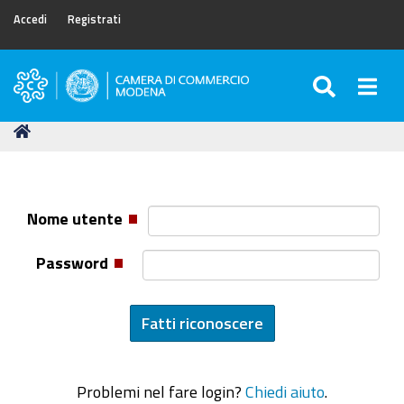
Accedi
Registrati
SEARC
Togg
Camera
di
Tu
Home
Commercio
sei
di
qui:
Modena
Nome utente
Password
Problemi nel fare login?
Chiedi aiuto
.