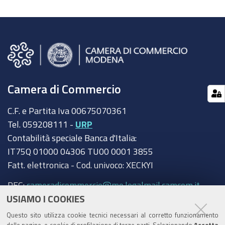
Camera di Commercio
C.F. e Partita Iva 00675070361
Tel. 059208111 -
URP
Contabilità speciale Banca d'Italia:
IT75Q 01000 04306 TU00 0001 3855
Fatt. elettronica - Cod. univoco: XECKYI
PEC:
cameradicommercio@mo.legalmail.camcom.it
USIAMO I COOKIES
Trasparenza
Questo sito utilizza cookie tecnici necessari al corretto funzionamento