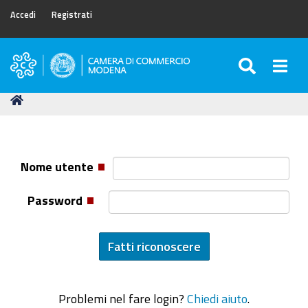
Accedi
Registrati
SEARC
Togg
Camera
di
Tu
Home
Commercio
sei
di
qui:
Modena
Nome utente
Password
Problemi nel fare login?
Chiedi aiuto
.