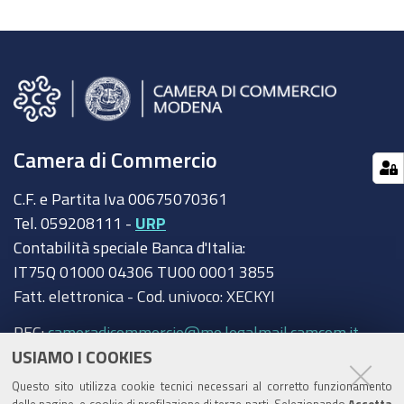
Camera di Commercio
C.F. e Partita Iva 00675070361
Tel. 059208111 -
URP
Contabilità speciale Banca d'Italia:
IT75Q 01000 04306 TU00 0001 3855
Fatt. elettronica - Cod. univoco: XECKYI
PEC:
cameradicommercio@mo.legalmail.camcom.it
USIAMO I COOKIES
Trasparenza
Questo sito utilizza cookie tecnici necessari al corretto funzionamento