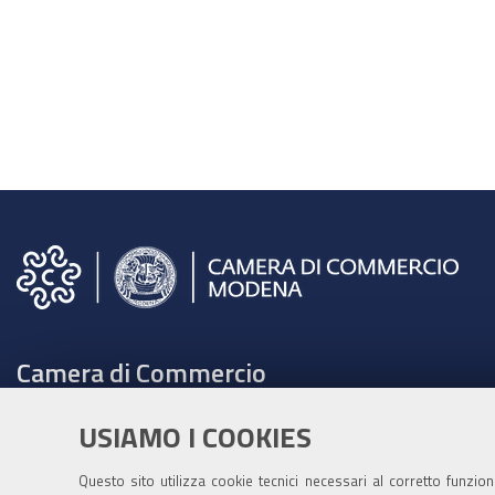
Camera di Commercio
C.F. e Partita Iva 00675070361
USIAMO I COOKIES
Tel. 059208111 -
URP
Contabilità speciale Banca d'Italia:
Questo sito utilizza cookie tecnici necessari al corretto funzio