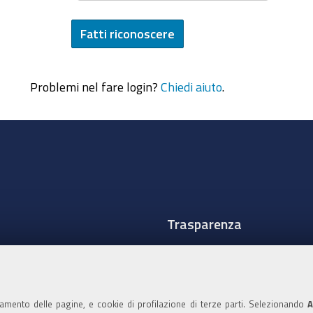
Problemi nel fare login?
Chiedi aiuto
.
Trasparenza
Amministrazione traspare
Albo Camerale
namento delle pagine, e cookie di profilazione di terze parti. Selezionando
A
Pubblicità Legale