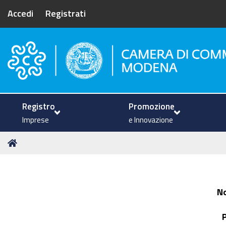
Accedi
Registrati
Camera di Commercio di Mode
Registro
Promozione
Imprese
e Innovazione
Tu
Home
sei
qui:
N