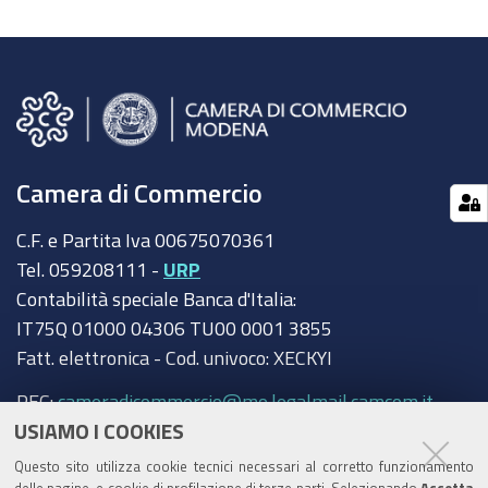
Camera di Commercio
C.F. e Partita Iva 00675070361
Tel. 059208111 -
URP
Contabilità speciale Banca d'Italia:
IT75Q 01000 04306 TU00 0001 3855
Fatt. elettronica - Cod. univoco: XECKYI
PEC:
cameradicommercio@mo.legalmail.camcom.it
USIAMO I COOKIES
Trasparenza
Questo sito utilizza cookie tecnici necessari al corretto funzionamento