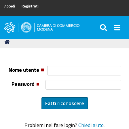
Accedi
Registrati
SEARC
Togg
Camera
di
Tu
Home
Commercio
sei
di
qui:
Modena
Nome utente
Password
Problemi nel fare login?
Chiedi aiuto
.