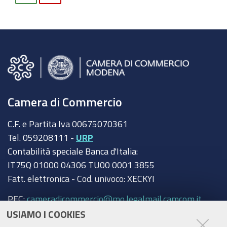
Camera di Commercio
C.F. e Partita Iva 00675070361
Tel. 059208111 -
URP
Contabilità speciale Banca d'Italia:
IT75Q 01000 04306 TU00 0001 3855
Fatt. elettronica - Cod. univoco: XECKYI
PEC:
cameradicommercio@mo.legalmail.camcom.it
USIAMO I COOKIES
Trasparenza