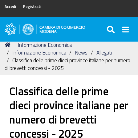
Accedi
Registrati
SEARC
Togg
Camera
di
Tu
Home
Informazione Economica
Commercio
sei
Informazione Economica
News
Allegati
di
qui:
Classifica delle prime dieci province italiane per numero
Modena
di brevetti concessi - 2025
Classifica delle prime
dieci province italiane per
numero di brevetti
concessi - 2025