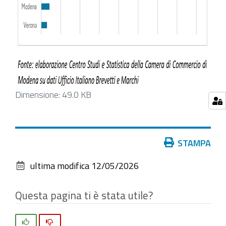
Clicca
Dimensione: 49.0 KB
per
vedere
l'immagine
Azioni
STAMPA
alle
sul
dimensioni
ultima modifica
12/05/2026
documento
originali…
Questa pagina ti è stata utile?
Si
No