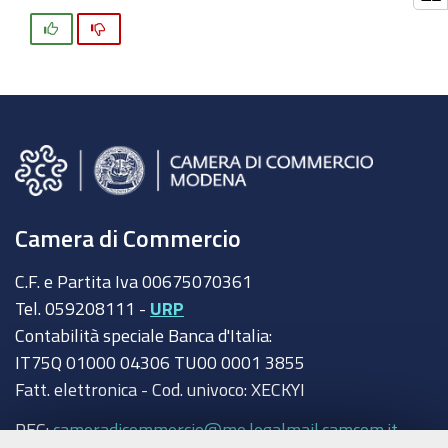
Si
No
Camera di Commercio
C.F. e Partita Iva 00675070361
Tel. 059208111 -
URP
Contabilità speciale Banca d'Italia:
IT75Q 01000 04306 TU00 0001 3855
Fatt. elettronica - Cod. univoco: XECKYI
PEC:
cameradicommercio@mo.legalmail.camcom.it