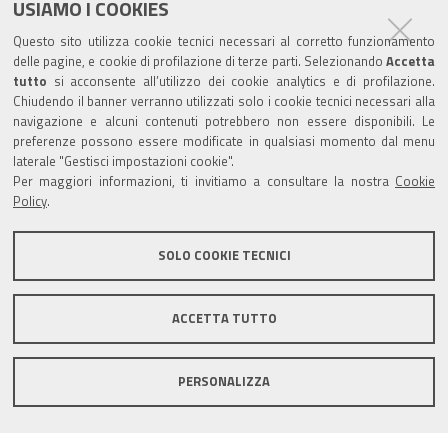
USIAMO I COOKIES
Trasparenza
Questo sito utilizza cookie tecnici necessari al corretto funzionamento
Amministrazione trasparente
delle pagine, e cookie di profilazione di terze parti. Selezionando
Accetta
tutto
si acconsente all’utilizzo dei cookie analytics e di profilazione.
Albo Camerale
Chiudendo il banner verranno utilizzati solo i cookie tecnici necessari alla
navigazione e alcuni contenuti potrebbero non essere disponibili. Le
Pubblicità Legale
preferenze possono essere modificate in qualsiasi momento dal menu
laterale "Gestisci impostazioni cookie".
Area riservata Amministratori
Per maggiori informazioni, ti invitiamo a consultare la nostra
Cookie
Policy
.
Accesso riservato agli Amministratori dell'ente
SOLO COOKIE TECNICI
ACCETTA TUTTO
Informativa generale
Informative privacy
Accessibilità
Note legali
PERSONALIZZA
Informativa estesa sui cookie
Social media policy