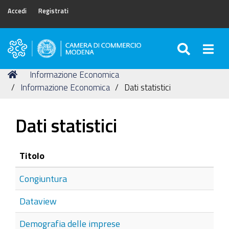
Accedi
Registrati
SEARC
Togg
Camera
di
Tu
Home
Informazione Economica
Commercio
sei
Informazione Economica
Dati statistici
di
qui:
Modena
Dati statistici
Titolo
Congiuntura
Dataview
Demografia delle imprese