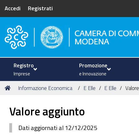
Accedi
Registrati
Camera di Commercio di Mode
Registro
Promozione
Imprese
e Innovazione
Tu
Home
Informazione Economica
E Elle
E Elle
Valore
sei
qui:
Valore aggiunto
Dati aggiornati al 12/12/2025