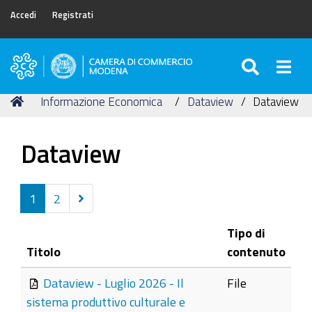
Accedi
Registrati
SEARC
Togg
Camera
di
Tu
Home
Informazione Economica
Dataview
Dataview
Commercio
sei
di
qui:
Modena
Dataview
Successivi
1
2
25
Tipo di
elementi
Titolo
contenuto
Dataview - Luglio 2026 - Il
File
sistema produttivo culturale e