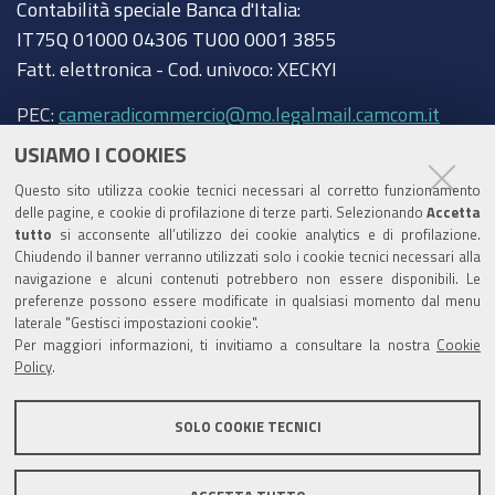
Contabilità speciale Banca d'Italia:
IT75Q 01000 04306 TU00 0001 3855
Fatt. elettronica - Cod. univoco: XECKYI
PEC:
cameradicommercio@mo.legalmail.camcom.it
USIAMO I COOKIES
Trasparenza
Questo sito utilizza cookie tecnici necessari al corretto funzionamento
Amministrazione trasparente
delle pagine, e cookie di profilazione di terze parti. Selezionando
Accetta
tutto
si acconsente all’utilizzo dei cookie analytics e di profilazione.
Albo Camerale
Chiudendo il banner verranno utilizzati solo i cookie tecnici necessari alla
navigazione e alcuni contenuti potrebbero non essere disponibili. Le
Pubblicità Legale
preferenze possono essere modificate in qualsiasi momento dal menu
laterale "Gestisci impostazioni cookie".
Area riservata Amministratori
Per maggiori informazioni, ti invitiamo a consultare la nostra
Cookie
Policy
.
Accesso riservato agli Amministratori dell'ente
SOLO COOKIE TECNICI
Informativa generale
Informative privacy