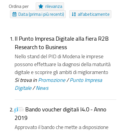
EasyForm
Struttura
Riferimenti
Ordina per
rilevanza
Evento
Bando
Canale
Collezione
Data (prima i più recenti)
alfabeticamente
File
Cartella Approfondimento
Pagamento Online
Video
Moduli
Collegamento
Immagine
Il Punto Impresa Digitale alla fiera R2B
Research to Business
NUOVI ELEMENTI DA
Nello stand del PID di Modena le imprese
Da ieri
Nell'ultima settimana
possono effettuare la diagnosi della maturità
digitale e scoprire gli ambiti di miglioramento
Nell'ultimo mese
Da sempre
Si trova in
Promozione
/
Punto Impresa
Digitale
/
News
Bando voucher digitali I4.0 - Anno
2019
Approvato il bando che mette a disposizione