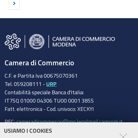
Successivi
elementi
10
elementi
Camera di Commercio
C.F. e Partita Iva 00675070361
Tel. 059208111 -
URP
Contabilità speciale Banca d'Italia:
IT75Q 01000 04306 TU00 0001 3855
Fatt. elettronica - Cod. univoco: XECKYI
PEC:
cameradicommercio@mo.legalmail.camcom.it
USIAMO I COOKIES
Trasparenza