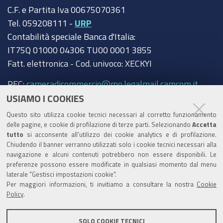
C.F. e Partita Iva 00675070361
Tel. 059208111 -
URP
Contabilità speciale Banca d'Italia:
IT75Q 01000 04306 TU00 0001 3855
Fatt. elettronica - Cod. univoco: XECKYI
PEC:
cameradicommercio@mo.legalmail.camcom.it
USIAMO I COOKIES
Trasparenza
Questo sito utilizza cookie tecnici necessari al corretto funzionamento
Amministrazione trasparente
delle pagine, e cookie di profilazione di terze parti. Selezionando
Accetta
tutto
si acconsente all’utilizzo dei cookie analytics e di profilazione.
Albo Camerale
Chiudendo il banner verranno utilizzati solo i cookie tecnici necessari alla
navigazione e alcuni contenuti potrebbero non essere disponibili. Le
Pubblicità Legale
preferenze possono essere modificate in qualsiasi momento dal menu
laterale "Gestisci impostazioni cookie".
Area riservata Amministratori
Per maggiori informazioni, ti invitiamo a consultare la nostra
Cookie
Policy
.
Accesso riservato agli Amministratori dell'ente
SOLO COOKIE TECNICI