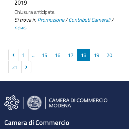
2019
Chiusura anticipata
Si trova in
Promozione
/
Contributi Camerali
/
news
Precedenti
1
...
15
16
17
18
19
20
10
Successivi
21
elementi
10
elementi
Camera di Commercio