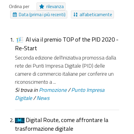
Audio
Immagine
Ordina per
rilevanza
Cartella Approfondimento
Cartella
Data (prima i più recenti)
alfabeticamente
EasyForm
Pagamento Online
Evento
Notizia
Moduli
Video
Struttura
Collezione Inviabile
Al via il premio TOP of the PID 2020 -
Re-Start
NUOVI ELEMENTI DA
Seconda edizione dell'iniziativa promossa dalla
Da ieri
Nell'ultima settimana
rete dei Punti Impresa Digitale (PID) delle
camere di commercio italiane per conferire un
Nell'ultimo mese
Da sempre
riconoscimento a ...
Si trova in
Promozione
/
Punto Impresa
Digitale
/
News
Digital Route, come affrontare la
trasformazione digitale