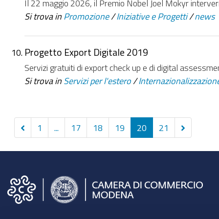
Il 22 maggio 2026, il Premio Nobel Joel Mokyr interve
Si trova in
Promozione
/
Iniziative e Progetti
/
news
Progetto Export Digitale 2019
Servizi gratuiti di export check up e di digital assessment
Si trova in
Servizi per l'estero
/
Internazionalizzazion
Precedenti
Successivi
1
...
17
18
19
20
21
10
6
elementi
elementi