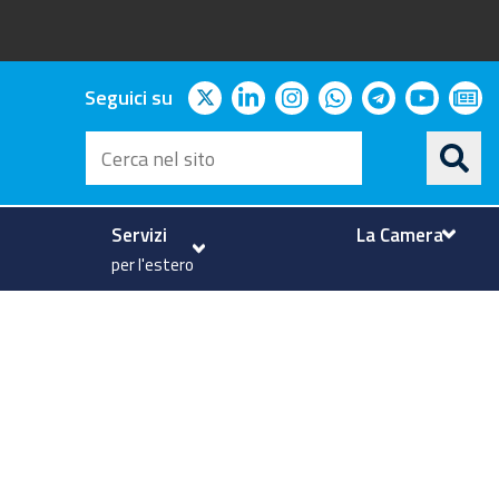
twitter
linkedin
instagram
whatsapp
telegram
youtu
ne
Seguici su
Cerca
nel
sito
Servizi
La Camera
per l'estero