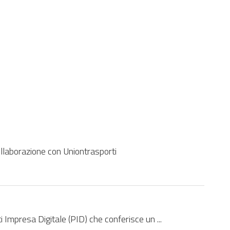
ne
Immagine
File
Area Tematica
Cartella
Evento
Canale
ollaborazione con Uniontrasporti
Impresa Digitale (PID) che conferisce un ...