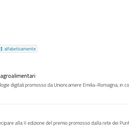
Riferimenti
Moduli
Video
Messaggio
Collezio
Collegamento
Audio
Struttura
Pagamento Online
Da sempre
alfabeticamente
e agroalimentari
nologie digitali promosso da Unioncamere Emilia-Romagna, in c
are alla II edizione del premio promosso dalla rete dei Punti 