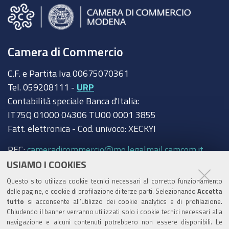
Camera di Commercio
C.F. e Partita Iva 00675070361
Tel. 059208111 -
URP
Contabilità speciale Banca d'Italia:
IT75Q 01000 04306 TU00 0001 3855
Fatt. elettronica - Cod. univoco: XECKYI
PEC:
cameradicommercio@mo.legalmail.camcom.it
USIAMO I COOKIES
Trasparenza
Questo sito utilizza cookie tecnici necessari al corretto funzionamento
Amministrazione trasparente
delle pagine, e cookie di profilazione di terze parti. Selezionando
Accetta
tutto
si acconsente all’utilizzo dei cookie analytics e di profilazione.
Albo Camerale
Chiudendo il banner verranno utilizzati solo i cookie tecnici necessari alla
navigazione e alcuni contenuti potrebbero non essere disponibili. Le