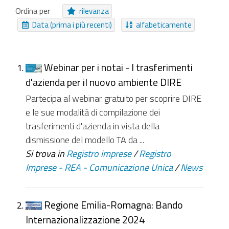
Pagamento Online
Cartella
Video
Ordina per
rilevanza
Procedure
Immagine
Collezione
File
Data (prima i più recenti)
alfabeticamente
Collegamento
Moduli
Struttura
Messaggio
Canale
Notizia
Collezione Inviabile
Webinar per i notai - I trasferimenti
d'azienda per il nuovo ambiente DIRE
NUOVI ELEMENTI DA
Partecipa al webinar gratuito per scoprire DIRE
Da ieri
Nell'ultima settimana
e le sue modalità di compilazione dei
trasferimenti d'azienda in vista della
Nell'ultimo mese
Da sempre
dismissione del modello TA da ...
Si trova in
Registro imprese
/
Registro
Imprese - REA - Comunicazione Unica
/
News
Regione Emilia-Romagna: Bando
Internazionalizzazione 2024