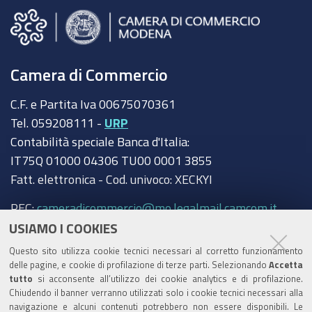
Camera di Commercio
C.F. e Partita Iva 00675070361
Tel. 059208111 -
URP
Contabilità speciale Banca d'Italia:
IT75Q 01000 04306 TU00 0001 3855
Fatt. elettronica - Cod. univoco: XECKYI
PEC:
cameradicommercio@mo.legalmail.camcom.it
USIAMO I COOKIES
Trasparenza
Questo sito utilizza cookie tecnici necessari al corretto funzionamento
Amministrazione trasparente
delle pagine, e cookie di profilazione di terze parti. Selezionando
Accetta
tutto
si acconsente all’utilizzo dei cookie analytics e di profilazione.
Albo Camerale
Chiudendo il banner verranno utilizzati solo i cookie tecnici necessari alla
navigazione e alcuni contenuti potrebbero non essere disponibili. Le