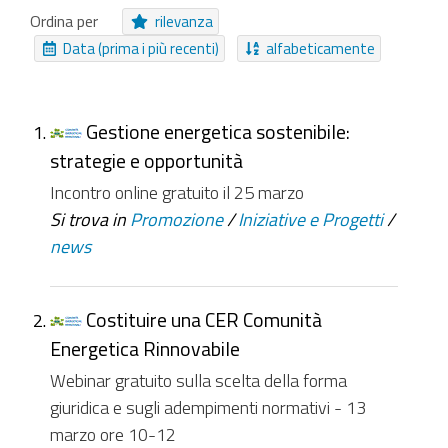
Pagamento Online
Cartella
Video
Ordina per
rilevanza
Procedure
Immagine
Collezione
File
Data (prima i più recenti)
alfabeticamente
Collegamento
Moduli
Struttura
Messaggio
Canale
Notizia
Collezione Inviabile
Gestione energetica sostenibile:
strategie e opportunità
NUOVI ELEMENTI DA
Incontro online gratuito il 25 marzo
Da ieri
Nell'ultima settimana
Si trova in
Promozione
/
Iniziative e Progetti
/
news
Nell'ultimo mese
Da sempre
Costituire una CER Comunità
Energetica Rinnovabile
Webinar gratuito sulla scelta della forma
giuridica e sugli adempimenti normativi - 13
marzo ore 10-12